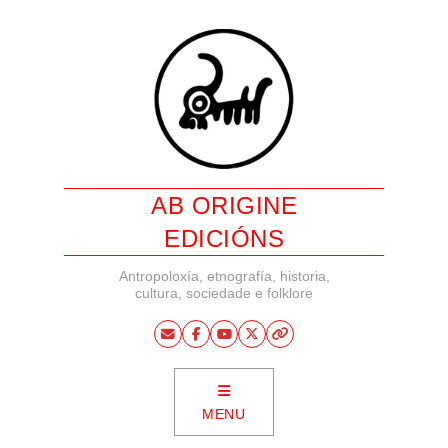
AB ORIGINE
EDICIÓNS
Antropoloxía, etnografía, historia,
cultura, sociedade e folklore
MENU