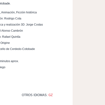
otobade.
l, Animación, Ficción histórica
ión: Rodrigo Cota
tica y realización 3D: Jorge Costas
el Alonso Cambrón
 Rafael Quintía
 Origine
cello de Cerdedo-Cotobade
 minutos aprox.
lego
OTROS IDIOMAS:
GZ