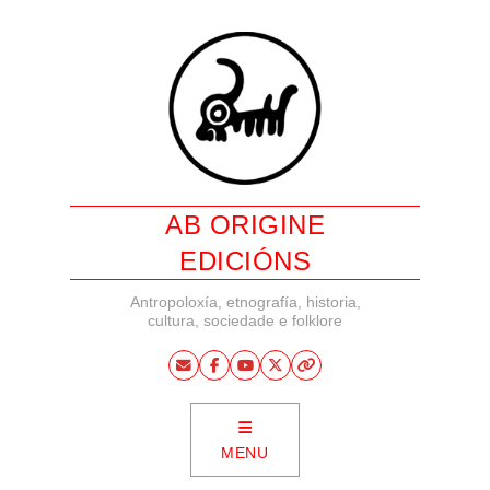
AB ORIGINE
EDICIÓNS
Antropoloxía, etnografía, historia,
cultura, sociedade e folklore
MENU