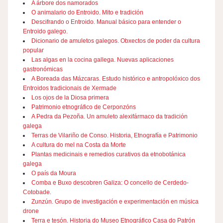
A árbore dos namorados
O animalario do Entroido. Mito e tradición
Descifrando o Entroido. Manual básico para entender o
Entroido galego.
Dicionario de amuletos galegos. Obxectos de poder da cultura
popular
Las algas en la cocina gallega. Nuevas aplicaciones
gastronómicas
A Boreada das Mázcaras. Estudo histórico e antropolóxico dos
Entroidos tradicionais de Xermade
Los ojos de la Diosa primera
Patrimonio etnográfico de Cerponzóns
A Pedra da Pezoña. Un amuleto alexifármaco da tradición
galega
Terras de Vilariño de Conso. Historia, Etnografía e Patrimonio
A cultura do mel na Costa da Morte
Plantas medicinais e remedios curativos da etnobotánica
galega
O país da Moura
Comba e Buxo descobren Galiza: O concello de Cerdedo-
Cotobade.
Zunzún. Grupo de investigación e experimentación en música
drone
Terra e tesón. Historia do Museo Etnográfico Casa do Patrón