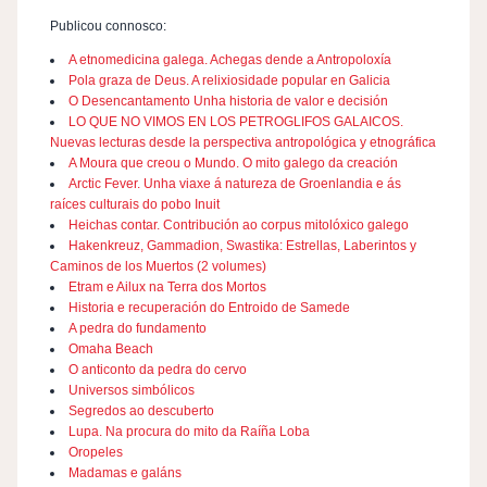
Publicou connosco:
A etnomedicina galega. Achegas dende a Antropoloxía
Pola graza de Deus. A relixiosidade popular en Galicia
O Desencantamento Unha historia de valor e decisión
LO QUE NO VIMOS EN LOS PETROGLIFOS GALAICOS.
Nuevas lecturas desde la perspectiva antropológica y etnográfica
A Moura que creou o Mundo. O mito galego da creación
Arctic Fever. Unha viaxe á natureza de Groenlandia e ás
raíces culturais do pobo Inuit
Heichas contar. Contribución ao corpus mitolóxico galego
Hakenkreuz, Gammadion, Swastika: Estrellas, Laberintos y
Caminos de los Muertos (2 volumes)
Etram e Ailux na Terra dos Mortos
Historia e recuperación do Entroido de Samede
A pedra do fundamento
Omaha Beach
O anticonto da pedra do cervo
Universos simbólicos
Segredos ao descuberto
Lupa. Na procura do mito da Raíña Loba
Oropeles
Madamas e galáns