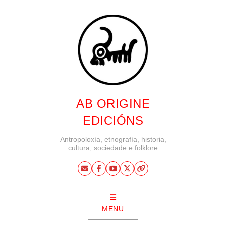
AB ORIGINE
EDICIÓNS
Antropoloxía, etnografía, historia,
cultura, sociedade e folklore
MENU